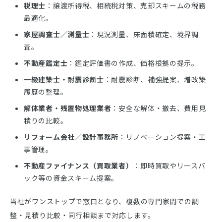
税理士
：譲渡所得税、相続税対策、売却スキームの税務
最適化。
家屋調査士／測量士
：現況測量、床面積確定、境界調
査。
不動産鑑定士
：鑑定評価書の作成、価格根拠の提示。
一級建築士・耐震診断士
：耐震診断、補強提案、増改築
履歴の整理。
解体業者・残置物処理業者
：安全な解体・撤去、費用見
積りの比較。
リフォーム会社／設計事務所
：リノベーション提案・工
事管理。
不動産ファイナンス（買取業者）
：即時買取やリースバ
ック等の資金スキーム提案。
当社がワンストップで窓口となり、複数の専門家間での調
整・見積り比較・同行相談まで対応します。