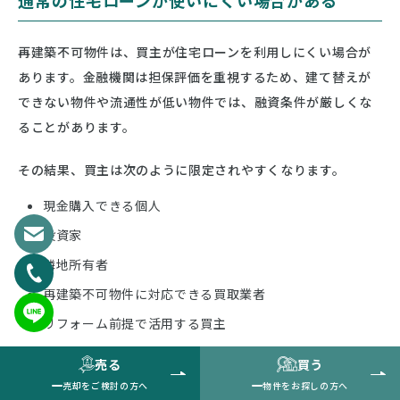
通常の住宅ローンが使いにくい場合がある
再建築不可物件は、買主が住宅ローンを利用しにくい場合が
あります。金融機関は担保評価を重視するため、建て替えが
できない物件や流通性が低い物件では、融資条件が厳しくな
ることがあります。
その結果、買主は次のように限定されやすくなります。
現金購入できる個人
投資家
隣地所有者
再建築不可物件に対応できる買取業者
リフォーム前提で活用する買主
売る
買う
当社の実務でも、再建築不可物件は「誰に売るか」が非常に
売却をご検討の方へ
物件をお探しの方へ
重要になります。一般の居住用物件として広く販売するだけ