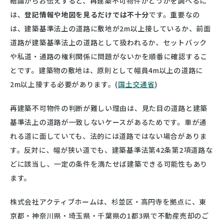
結論からお伝えすると、再建築不可物件かどうかを調べるに
は、
登記情報や地図を見るだけでは不十分
です。重要なの
は、建築基準法上の道路に敷地が2m以上接しているか、前面
道路が建築基準法上の道路として扱われるか、セットバック
や私道・通路の権利関係に問題がないかを順番に確認するこ
とです。建築物の敷地は、原則として幅員4m以上の道路に
2m以上接する必要があります。(
国土交通省
)
再建築不可物件の判断が難しい理由は、見た目の道路と建築
基準法上の道路が一致しないケースがあるためです。車が通
れる道に面していても、法的には道路ではない場合がありま
す。反対に、幅が狭い道でも、建築基準法第42条第2項道路な
どに該当し、一定の条件を満たせば建築できる可能性もあり
ます。
株式会社アクティブホームは、杉並区・高円寺を拠点に、東
京都・神奈川県・埼玉県・千葉県の1都3県で不動産売却のご