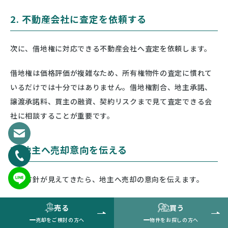
2. 不動産会社に査定を依頼する
次に、借地権に対応できる不動産会社へ査定を依頼します。
借地権は価格評価が複雑なため、所有権物件の査定に慣れて
いるだけでは十分ではありません。借地権割合、地主承諾、
譲渡承諾料、買主の融資、契約リスクまで見て査定できる会
社に相談することが重要です。
3. 地主へ売却意向を伝える
売却方針が見えてきたら、地主へ売却の意向を伝えます。
この段階で重要なのは、いきなり条件交渉を強く進めるので
売る
買う
はなく、売却の背景や予定している進め方を丁寧に説明する
売却をご検討の方へ
物件をお探しの方へ