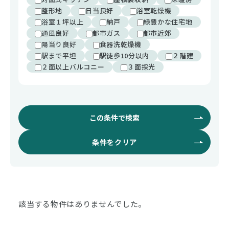
整形地
日当良好
浴室乾燥機
浴室１坪以上
納戸
緑豊かな住宅地
通風良好
都市ガス
都市近郊
陽当り良好
食器洗乾燥機
駅まで平坦
駅徒歩10分以内
２階建
２面以上バルコニー
３面採光
この条件で検索
条件をクリア
該当する物件はありませんでした。