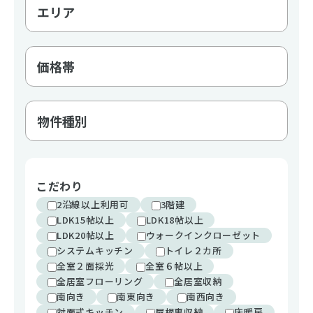
こだわり
2沿線以上利用可
3階建
LDK15帖以上
LDK18帖以上
LDK20帖以上
ウォークインクローゼット
システムキッチン
トイレ２カ所
全室２面採光
全室６帖以上
全居室フローリング
全居室収納
南向き
南東向き
南西向き
対面式キッチン
屋根裏収納
床暖房