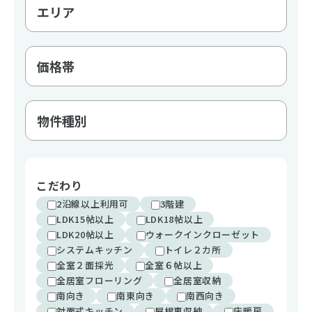
こだわり
2沿線以上利用可
3階建
LDK15帖以上
LDK18帖以上
LDK20帖以上
ウォークインクローゼット
システムキッチン
トイレ２カ所
全室２面採光
全室６帖以上
全居室フローリング
全居室収納
南向き
南東向き
南西向き
対面式キッチン
屋根裏収納
床暖房