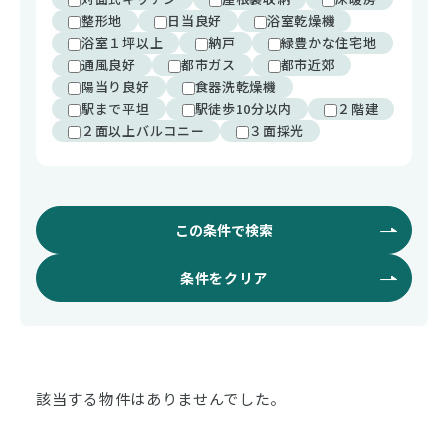
整形地
日当良好
浴室乾燥機
浴室１坪以上
納戸
緑豊かな住宅地
通風良好
都市ガス
都市近郊
陽当り良好
食器洗乾燥機
駅まで平坦
駅徒歩10分以内
２階建
２面以上バルコニー
３面採光
この条件で検索
条件をクリア
該当する物件はありませんでした。