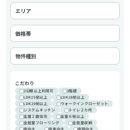
こだわり
2沿線以上利用可
3階建
LDK15帖以上
LDK18帖以上
LDK20帖以上
ウォークインクローゼット
システムキッチン
トイレ２カ所
全室２面採光
全室６帖以上
全居室フローリング
全居室収納
南向き
南東向き
南西向き