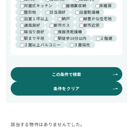
対面式キッチン
屋根裏収納
床暖房
整形地
日当良好
浴室乾燥機
浴室１坪以上
納戸
緑豊かな住宅地
通風良好
都市ガス
都市近郊
陽当り良好
食器洗乾燥機
駅まで平坦
駅徒歩10分以内
２階建
２面以上バルコニー
３面採光
この条件で検索
条件をクリア
該当する物件はありませんでした。