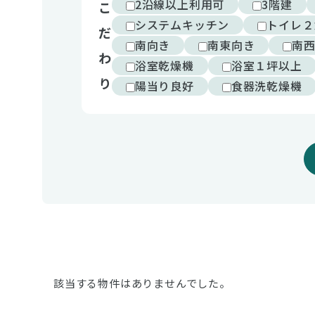
2沿線以上利用可
3階建
こ
システムキッチン
トイレ２
だ
南向き
南東向き
南
わ
浴室乾燥機
浴室１坪以上
り
陽当り良好
食器洗乾燥機
該当する物件はありませんでした。