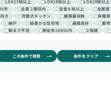
LDK15帖以上
LDK18帖以上
LDK20帖以上
カ所
全室２面採光
全室６帖以上
全居室
西向き
対面式キッチン
屋根裏収納
床暖房
納戸
緑豊かな住宅地
通風良好
都市
駅まで平坦
駅徒歩10分以内
２階建
この条件で検索
条件をクリア