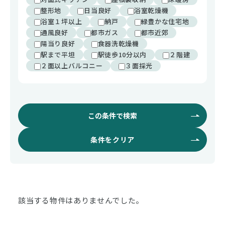
整形地
日当良好
浴室乾燥機
浴室１坪以上
納戸
緑豊かな住宅地
通風良好
都市ガス
都市近郊
陽当り良好
食器洗乾燥機
駅まで平坦
駅徒歩10分以内
２階建
２面以上バルコニー
３面採光
この条件で検索
条件をクリア
該当する物件はありませんでした。