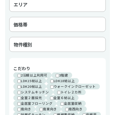
こだわり
2沿線以上利用可
3階建
LDK15帖以上
LDK18帖以上
LDK20帖以上
ウォークインクローゼット
システムキッチン
トイレ２カ所
全室２面採光
全室６帖以上
全居室フローリング
全居室収納
南向き
南東向き
南西向き
対面式キッチン
屋根裏収納
床暖房