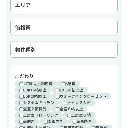
こだわり
2沿線以上利用可
3階建
LDK15帖以上
LDK18帖以上
LDK20帖以上
ウォークインクローゼット
システムキッチン
トイレ２カ所
全室２面採光
全室６帖以上
全居室フローリング
全居室収納
南向き
南東向き
南西向き
対面式キッチン
屋根裏収納
床暖房