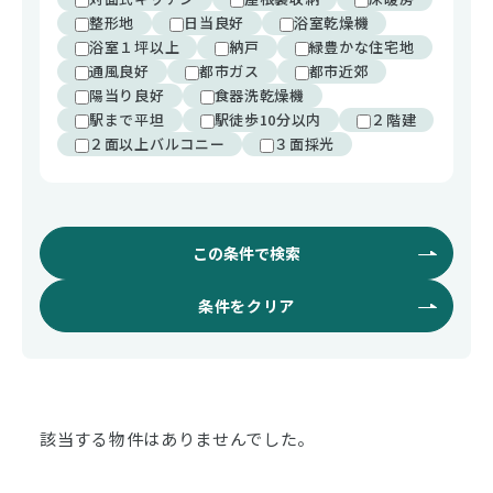
整形地
日当良好
浴室乾燥機
浴室１坪以上
納戸
緑豊かな住宅地
通風良好
都市ガス
都市近郊
陽当り良好
食器洗乾燥機
駅まで平坦
駅徒歩10分以内
２階建
２面以上バルコニー
３面採光
この条件で検索
条件をクリア
該当する物件はありませんでした。