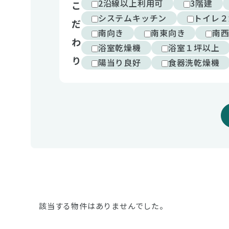
2沿線以上利用可
3階建
こ
システムキッチン
トイレ２
だ
南向き
南東向き
南
わ
浴室乾燥機
浴室１坪以上
り
陽当り良好
食器洗乾燥機
該当する物件はありませんでした。