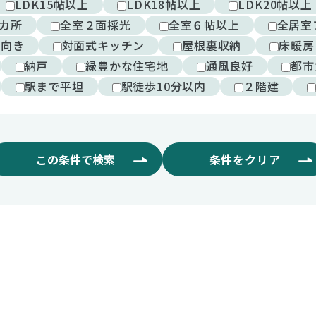
LDK15帖以上
LDK18帖以上
LDK20帖以上
カ所
全室２面採光
全室６帖以上
全居室
西向き
対面式キッチン
屋根裏収納
床暖房
納戸
緑豊かな住宅地
通風良好
都市
駅まで平坦
駅徒歩10分以内
２階建
この条件で検索
条件をクリア