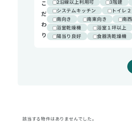
2沿線以上利用可
3階建
こ
システムキッチン
トイレ２
だ
南向き
南東向き
南
わ
浴室乾燥機
浴室１坪以上
り
陽当り良好
食器洗乾燥機
該当する物件はありませんでした。