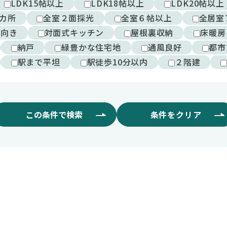
LDK15帖以上
LDK18帖以上
LDK20帖以上
カ所
全室２面採光
全室６帖以上
全居室
西向き
対面式キッチン
屋根裏収納
床暖房
納戸
緑豊かな住宅地
通風良好
都市
駅まで平坦
駅徒歩10分以内
２階建
この条件で検索
条件をクリア