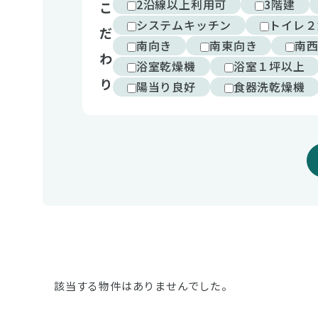
2沿線以上利用可
3階建
こ
システムキッチン
トイレ２
だ
南向き
南東向き
南
わ
浴室乾燥機
浴室１坪以上
り
陽当り良好
食器洗乾燥機
該当する物件はありませんでした。