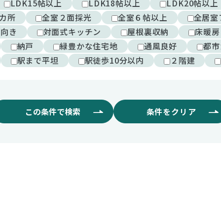
LDK15帖以上
LDK18帖以上
LDK20帖以上
カ所
全室２面採光
全室６帖以上
全居室
西向き
対面式キッチン
屋根裏収納
床暖房
納戸
緑豊かな住宅地
通風良好
都市
駅まで平坦
駅徒歩10分以内
２階建
この条件で検索
条件をクリア