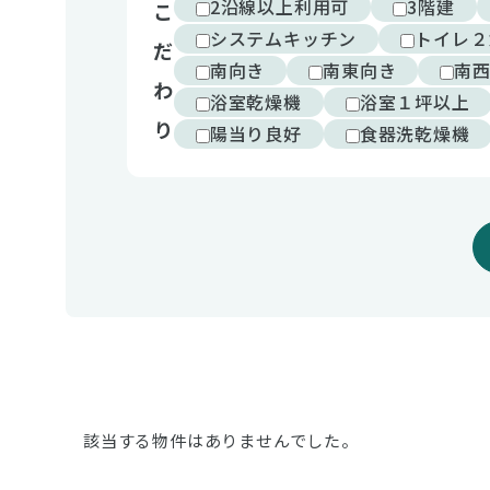
2沿線以上利用可
3階建
こ
システムキッチン
トイレ２
だ
南向き
南東向き
南
わ
浴室乾燥機
浴室１坪以上
り
陽当り良好
食器洗乾燥機
該当する物件はありませんでした。