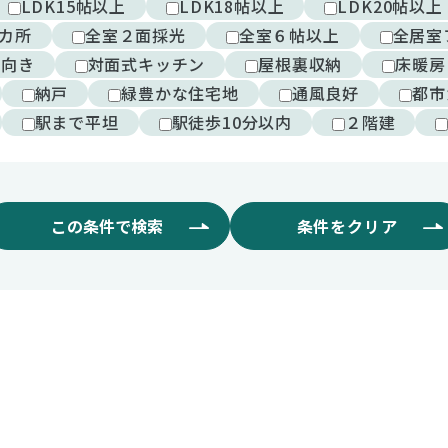
LDK15帖以上
LDK18帖以上
LDK20帖以上
カ所
全室２面採光
全室６帖以上
全居室
西向き
対面式キッチン
屋根裏収納
床暖房
納戸
緑豊かな住宅地
通風良好
都市
駅まで平坦
駅徒歩10分以内
２階建
この条件で検索
条件をクリア