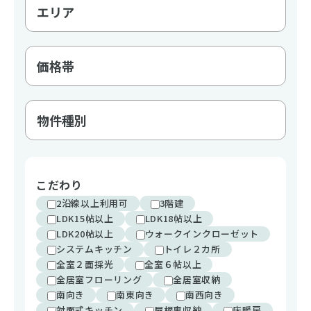
こだわり
2沿線以上利用可
3階建
LDK15帖以上
LDK18帖以上
LDK20帖以上
ウォークインクローゼット
システムキッチン
トイレ２カ所
全室２面採光
全室６帖以上
全居室フローリング
全居室収納
南向き
南東向き
南西向き
対面式キッチン
屋根裏収納
床暖房