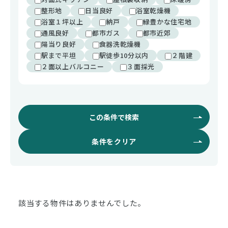
整形地
日当良好
浴室乾燥機
浴室１坪以上
納戸
緑豊かな住宅地
通風良好
都市ガス
都市近郊
陽当り良好
食器洗乾燥機
駅まで平坦
駅徒歩10分以内
２階建
２面以上バルコニー
３面採光
この条件で検索
条件をクリア
該当する物件はありませんでした。