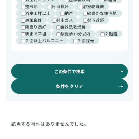
整形地
日当良好
浴室乾燥機
浴室１坪以上
納戸
緑豊かな住宅地
通風良好
都市ガス
都市近郊
陽当り良好
食器洗乾燥機
駅まで平坦
駅徒歩10分以内
２階建
２面以上バルコニー
３面採光
この条件で検索
条件をクリア
該当する物件はありませんでした。