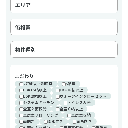
こだわり
2沿線以上利用可
3階建
LDK15帖以上
LDK18帖以上
LDK20帖以上
ウォークインクローゼット
システムキッチン
トイレ２カ所
全室２面採光
全室６帖以上
全居室フローリング
全居室収納
南向き
南東向き
南西向き
対面式キッチン
屋根裏収納
床暖房