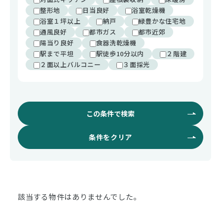
整形地
日当良好
浴室乾燥機
浴室１坪以上
納戸
緑豊かな住宅地
通風良好
都市ガス
都市近郊
陽当り良好
食器洗乾燥機
駅まで平坦
駅徒歩10分以内
２階建
２面以上バルコニー
３面採光
この条件で検索
条件をクリア
該当する物件はありませんでした。