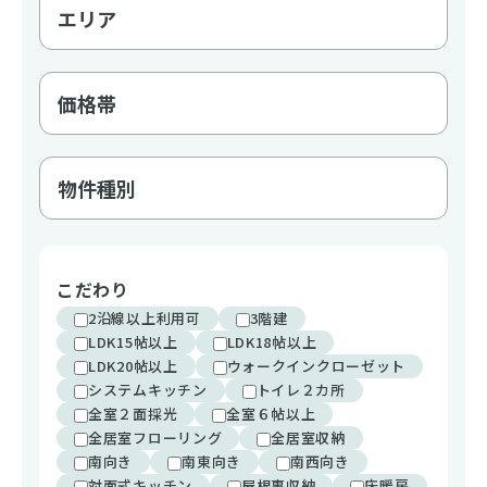
こだわり
2沿線以上利用可
3階建
LDK15帖以上
LDK18帖以上
LDK20帖以上
ウォークインクローゼット
システムキッチン
トイレ２カ所
全室２面採光
全室６帖以上
全居室フローリング
全居室収納
南向き
南東向き
南西向き
対面式キッチン
屋根裏収納
床暖房