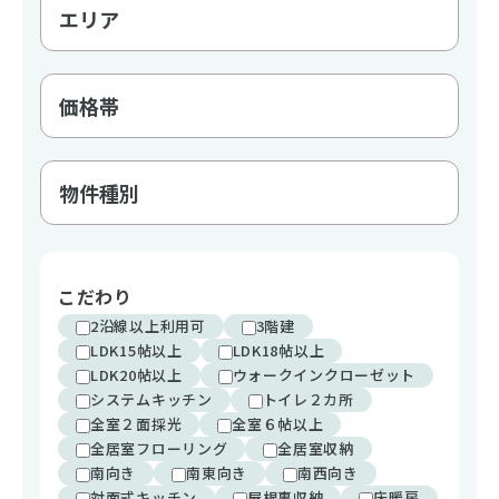
こだわり
2沿線以上利用可
3階建
LDK15帖以上
LDK18帖以上
LDK20帖以上
ウォークインクローゼット
システムキッチン
トイレ２カ所
全室２面採光
全室６帖以上
全居室フローリング
全居室収納
南向き
南東向き
南西向き
対面式キッチン
屋根裏収納
床暖房