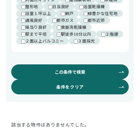
整形地
日当良好
浴室乾燥機
浴室１坪以上
納戸
緑豊かな住宅地
通風良好
都市ガス
都市近郊
陽当り良好
食器洗乾燥機
駅まで平坦
駅徒歩10分以内
２階建
２面以上バルコニー
３面採光
この条件で検索
条件をクリア
該当する物件はありませんでした。