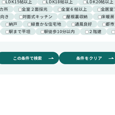
LDK15帖以上
LDK18帖以上
LDK20帖以上
カ所
全室２面採光
全室６帖以上
全居室
西向き
対面式キッチン
屋根裏収納
床暖房
納戸
緑豊かな住宅地
通風良好
都市
駅まで平坦
駅徒歩10分以内
２階建
この条件で検索
条件をクリア