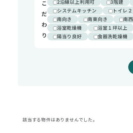
2沿線以上利用可
3階建
こ
システムキッチン
トイレ２
だ
南向き
南東向き
南
わ
浴室乾燥機
浴室１坪以上
り
陽当り良好
食器洗乾燥機
該当する物件はありませんでした。