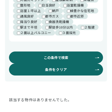
整形地
日当良好
浴室乾燥機
浴室１坪以上
納戸
緑豊かな住宅地
通風良好
都市ガス
都市近郊
陽当り良好
食器洗乾燥機
駅まで平坦
駅徒歩10分以内
２階建
２面以上バルコニー
３面採光
この条件で検索
条件をクリア
該当する物件はありませんでした。