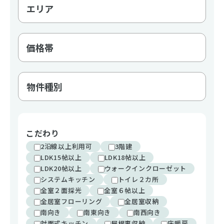
こだわり
2沿線以上利用可
3階建
LDK15帖以上
LDK18帖以上
LDK20帖以上
ウォークインクローゼット
システムキッチン
トイレ２カ所
全室２面採光
全室６帖以上
全居室フローリング
全居室収納
南向き
南東向き
南西向き
対面式キッチン
屋根裏収納
床暖房