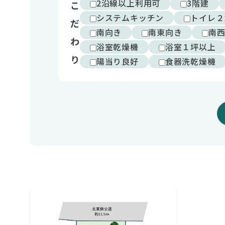
2沿線以上利用可
3階建
こ
システムキッチン
トイレ２
だ
南向き
南東向き
南
わ
浴室乾燥機
浴室１坪以上
り
陽当り良好
食器洗乾燥機