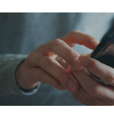
◇11.5ｍ道路に面した開放的な立地
です。
◆現地見学の際にはお気軽にお問い
合わせください。
◇他にも、物件情報は多数ございま
すので
周辺の物件もまとめてご案内する
ことが可能です。
内覧・ご案内の日時はご対応でき
ますので、
何かご不明な点がございましたら
いつでもお問い合わせください。