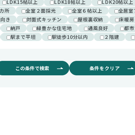
LDK15帖以上
LDK18帖以上
LDK20帖以上
カ所
全室２面採光
全室６帖以上
全居室
西向き
対面式キッチン
屋根裏収納
床暖房
納戸
緑豊かな住宅地
通風良好
都市
駅まで平坦
駅徒歩10分以内
２階建
この条件で検索
条件をクリア